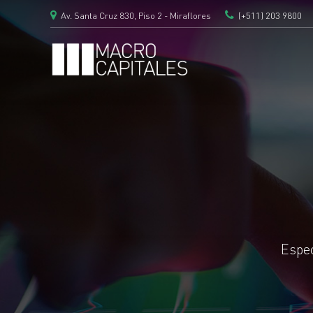
Av. Santa Cruz 830, Piso 2 - Miraflores
(+511) 203 9800
Espec