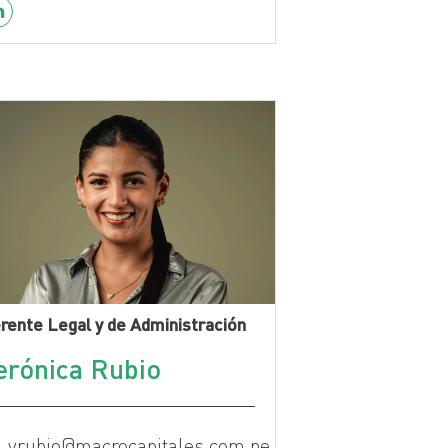
rente Legal y de Administración
erónica Rubio
vrubio@macrocapitales.com.pe