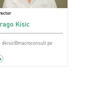
rector
rago Kisic
dkisic@macroconsult.pe