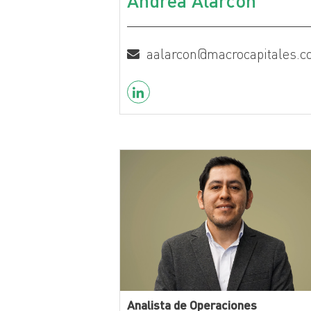
Andrea Alarcon
aalarcon@macrocapitales.c
Analista de Operaciones