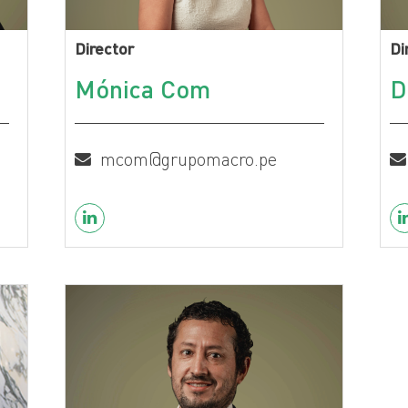
Director
Di
Mónica Com
D
mcom@grupomacro.pe