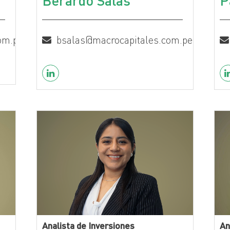
Berardo Salas
P
om.pe
bsalas@macrocapitales.com.pe
Analista de Inversiones
An