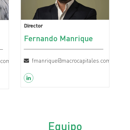
Director
Fernando Manrique
fmanrique@macrocapitales.com.pe
l.com
Equipo