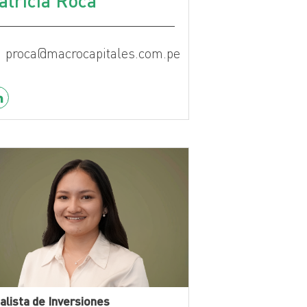
atricia Roca
proca@macrocapitales.com.pe
alista de Inversiones