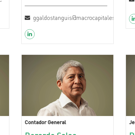
ggaldostanguis@macrocapitales.com.pe
Contador General
Je