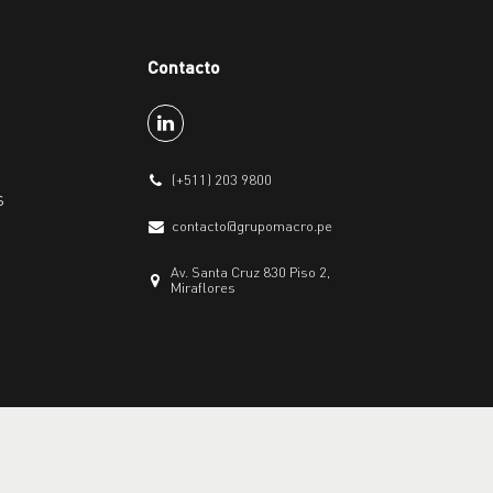
Contacto
(+511) 203 9800
s
contacto@grupomacro.pe
Av. Santa Cruz 830 Piso 2,
Miraflores
Políticas de privacidad