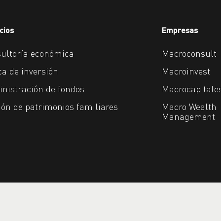
cios
Empresas
ultoría económica
Macroconsult
a de inversión
Macroinvest
nistración de fondos
Macrocapitale
ión de patrimonios familiares
Macro Wealth
Management
ollado por Grupo Macro