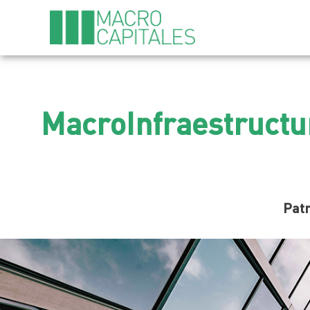
MacroInfraestructu
Patr