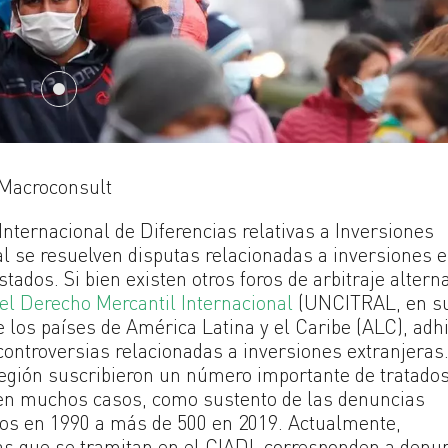
 Macroconsult
nternacional de Diferencias relativas a Inversiones
al se resuelven disputas relacionadas a inversiones e
ados. Si bien existen otros foros de arbitraje altern
l Derecho Mercantil Internacional
(UNCITRAL, en s
de los países de América Latina y el Caribe (ALC), adhi
controversias relacionadas a inversiones extranjeras
región suscribieron un número importante de tratado
s en muchos casos, como sustento de las denuncias
dos en 1990 a más de 500 en 2019. Actualmente,
s que se tramitan en el CIADI, corresponden a denu