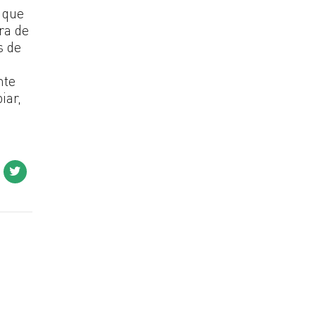
 que
ra de
s de
nte
iar,