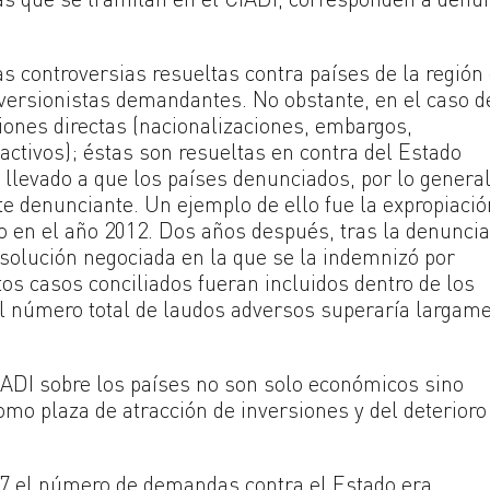
s controversias resueltas contra países de la región
versionistas demandantes. No obstante, en el caso d
ciones directas (nacionalizaciones, embargos,
activos); éstas son resueltas en contra del Estado
levado a que los países denunciados, por lo general
te denunciante. Un ejemplo de ello fue la expropiació
no en el año 2012. Dos años después, tras la denuncia
 solución negociada en la que se la indemnizó por
s casos conciliados fueran incluidos dentro de los
 el número total de laudos adversos superaría largam
IADI sobre los países no son solo económicos sino
mo plaza de atracción de inversiones y del deterioro
017 el número de demandas contra el Estado era