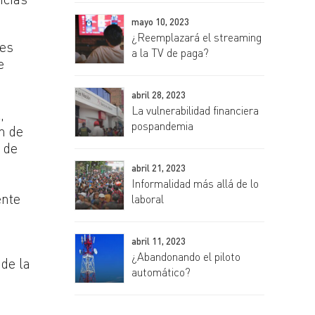
mayo 10, 2023
¿Reemplazará el streaming
 es
a la TV de paga?
e
abril 28, 2023
La vulnerabilidad financiera
,
pospandemia
n de
 de
abril 21, 2023
Informalidad más allá de lo
ente
laboral
abril 11, 2023
¿Abandonando el piloto
 de la
automático?