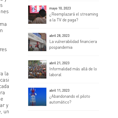
as
mayo 10, 2023
ines
¿Reemplazará el streaming
a la TV de paga?
ima
ón
abril 28, 2023
La vulnerabilidad financiera
pospandemia
tres
abril 21, 2023
Informalidad más allá de lo
a la
laboral
 casi
cada
abril 11, 2023
era
¿Abandonando el piloto
de
automático?
ar y
e, un