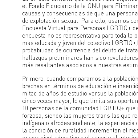
el Fondo Fiduciario de la ONU para Eliminar
causas y consecuencias de que una persona 
de explotación sexual. Para ello, usamos c
Encuesta Virtual para Personas LGBTIQ+ de 
encuesta no es representativa para toda la p
mas educada y joven del colectivo LGBTIQ+) s
probabilidad de ocurrencia del delito de trat
hallazgos preliminares han sido reveladores.
más resaltantes asociados a nuestras estima
Primero, cuando comparamos a la població
brechas en términos de educación e inserció
mitad de años de estudio versus la població
cinco veces mayor, lo que limita sus oport
10 personas de la comunidad LGBTIQ+ que r
forzosa, siendo las mujeres trans las que re
indígena o afrodescendiente, la experiencia 
la condición de ruralidad incrementan el rie
mayor nivel educativo y el soporte al interio