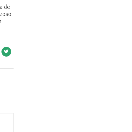
ma de
rzoso
n