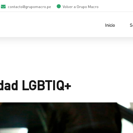
contacto@grupomacro.pe
Volver a Grupo Macro
Inicio
S
idad LGBTIQ+