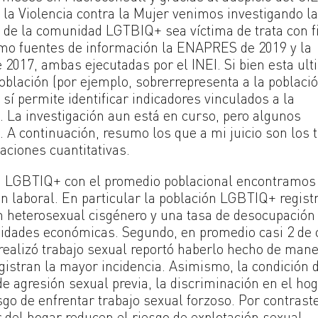
 la Violencia contra la Mujer venimos investigando l
de la comunidad LGTBIQ+ sea víctima de trata con f
omo fuentes de información la ENAPRES de 2019 y la
2017, ambas ejecutadas por el INEI. Si bien esta ult
oblación (por ejemplo, sobrerrepresenta a la poblaci
í permite identificar indicadores vinculados a la
a. La investigación aun está en curso, pero algunos
 A continuación, resumo los que a mi juicio son los 
ciones cuantitativas.
n LGBTIQ+ con el promedio poblacional encontramos
n laboral. En particular la población LGBTIQ+ registr
n heterosexual cisgénero y una tasa de desocupación
unidades económicas. Segundo, en promedio casi 2 de 
ealizó trabajo sexual reportó haberlo hecho de man
gistran la mayor incidencia. Asimismo, la condición 
de agresión sexual previa, la discriminación en el hog
sgo de enfrentar trabajo sexual forzoso. Por contrast
r del hogar reducen el riesgo de explotación sexual.