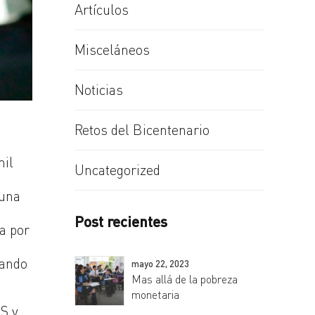
Artículos
Misceláneos
Noticias
Retos del Bicentenario
mil
Uncategorized
 una
Post recientes
a por
a
uando
mayo 22, 2023
Mas allá de la pobreza
monetaria
S y