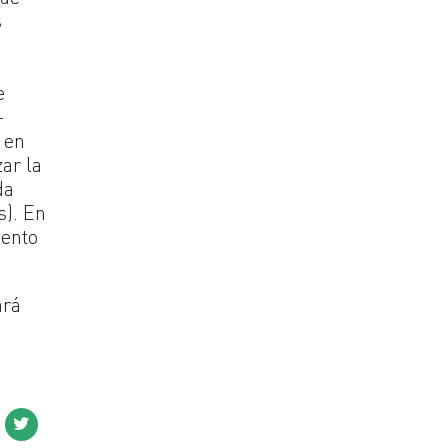
s
e
-
 en
ar la
da
s). En
iento
ará