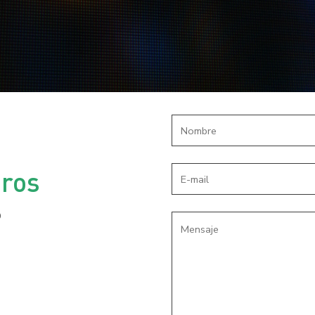
tros
o