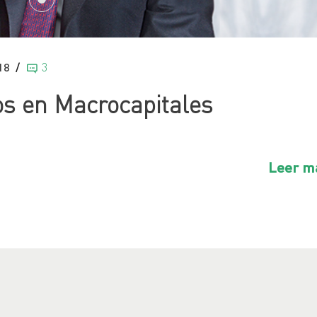
18
3
s en Macrocapitales
Leer m