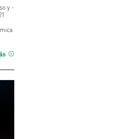
so y -
21
ómica.
ás